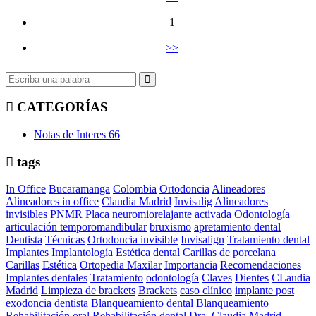
1
>>
CATEGORÍAS
Notas de Interes
66
tags
In Office
Bucaramanga
Colombia
Ortodoncia
Alineadores
Alineadores in office
Claudia Madrid
Invisalig
Alineadores
invisibles
PNMR
Placa neuromiorelajante activada
Odontología
articulación temporomandibular
bruxismo
apretamiento dental
Dentista
Técnicas
Ortodoncia invisible
Invisalign
Tratamiento dental
Implantes
Implantología
Estética dental
Carillas de porcelana
Carillas
Estética
Ortopedia Maxilar
Importancia
Recomendaciones
Implantes dentales
Tratamiento
odontología
Claves
Dientes
CLaudia
Madrid
Limpieza de brackets
Brackets
caso clínico
implante post
exodoncia
dentista
Blanqueamiento dental
Blanqueamiento
Rehabilitación oral
Rehabilitación dental
Dra. Claudia Madrid