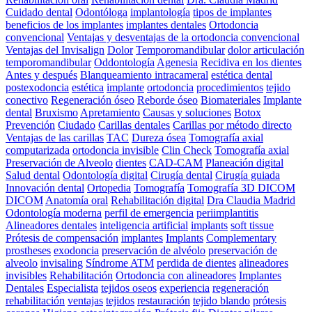
Cuidado dental
Odontóloga
implantología
tipos de implantes
beneficios de los implantes
implantes dentales
Ortodoncia
convencional
Ventajas y desventajas de la ortodoncia convencional
Ventajas del Invisalign
Dolor
Temporomandibular
dolor articulación
temporomandibular
Oddontología
Agenesia
Recidiva en los dientes
Antes y después
Blanqueamiento intracameral
estética dental
postexodoncia
estética
implante
ortodoncia
procedimientos
tejido
conectivo
Regeneración óseo
Reborde óseo
Biomateriales
Implante
dental
Bruxismo
Apretamiento
Causas y soluciones
Botox
Prevención
Ciudado
Carillas dentales
Carillas por método directo
Ventajas de las carillas
TAC
Dureza ósea
Tomografía axial
computarizada
ortodoncia invisible
Clin Check
Tomografía axial
Preservación de Alveolo
dientes
CAD-CAM
Planeación digital
Salud dental
Odontología digital
Cirugía dental
Cirugía guiada
Innovación dental
Ortopedia
Tomografía
Tomografía 3D DICOM
DICOM
Anatomía oral
Rehabilitación digital
Dra Claudia Madrid
Odontología moderna
perfil de emergencia
periimplantitis
Alineadores dentales
inteligencia artificial
implants
soft tissue
Prótesis de compensación
implantes
Implants
Complementary
prostheses
exodoncia
preservación de alvéolo
preservación de
alveolo
invisaling
Síndrome ATM
perdida de dientes
alineadores
invisibles
Rehabilitación
Ortodoncia con alineadores
Implantes
Dentales
Especialista
tejidos oseos
experiencia
regeneración
rehabilitación
ventajas
tejidos
restauración
tejido blando
prótesis