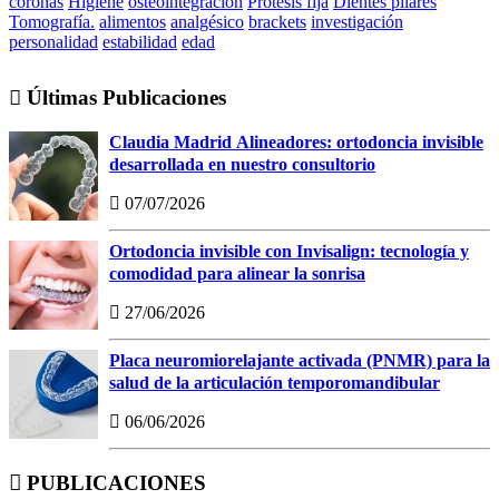
coronas
Higiene
osteointegración
Prótesis fija
Dientes pilares
Tomografía.
alimentos
analgésico
brackets
investigación
personalidad
estabilidad
edad
Últimas Publicaciones
Claudia Madrid Alineadores: ortodoncia invisible
desarrollada en nuestro consultorio
07/07/2026
Ortodoncia invisible con Invisalign: tecnología y
comodidad para alinear la sonrisa
27/06/2026
Placa neuromiorelajante activada (PNMR) para la
salud de la articulación temporomandibular
06/06/2026
PUBLICACIONES