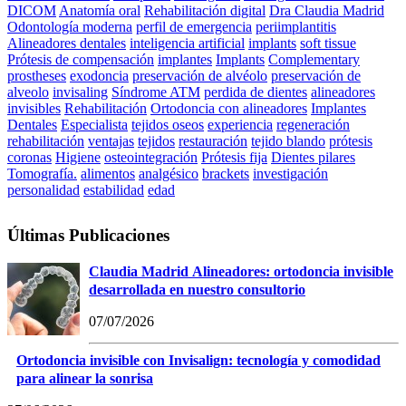
DICOM
Anatomía oral
Rehabilitación digital
Dra Claudia Madrid
Odontología moderna
perfil de emergencia
periimplantitis
Alineadores dentales
inteligencia artificial
implants
soft tissue
Prótesis de compensación
implantes
Implants
Complementary
prostheses
exodoncia
preservación de alvéolo
preservación de
alveolo
invisaling
Síndrome ATM
perdida de dientes
alineadores
invisibles
Rehabilitación
Ortodoncia con alineadores
Implantes
Dentales
Especialista
tejidos oseos
experiencia
regeneración
rehabilitación
ventajas
tejidos
restauración
tejido blando
prótesis
coronas
Higiene
osteointegración
Prótesis fija
Dientes pilares
Tomografía.
alimentos
analgésico
brackets
investigación
personalidad
estabilidad
edad
Últimas Publicaciones
Claudia Madrid Alineadores: ortodoncia invisible
desarrollada en nuestro consultorio
07/07/2026
Ortodoncia invisible con Invisalign: tecnología y comodidad
para alinear la sonrisa