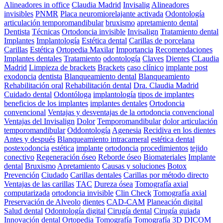
Alineadores in office
Claudia Madrid
Invisalig
Alineadores
invisibles
PNMR
Placa neuromiorelajante activada
Odontología
articulación temporomandibular
bruxismo
apretamiento dental
Dentista
Técnicas
Ortodoncia invisible
Invisalign
Tratamiento dental
Implantes
Implantología
Estética dental
Carillas de porcelana
Carillas
Estética
Ortopedia Maxilar
Importancia
Recomendaciones
Implantes dentales
Tratamiento
odontología
Claves
Dientes
CLaudia
Madrid
Limpieza de brackets
Brackets
caso clínico
implante post
exodoncia
dentista
Blanqueamiento dental
Blanqueamiento
Rehabilitación oral
Rehabilitación dental
Dra. Claudia Madrid
Cuidado dental
Odontóloga
implantología
tipos de implantes
beneficios de los implantes
implantes dentales
Ortodoncia
convencional
Ventajas y desventajas de la ortodoncia convencional
Ventajas del Invisalign
Dolor
Temporomandibular
dolor articulación
temporomandibular
Oddontología
Agenesia
Recidiva en los dientes
Antes y después
Blanqueamiento intracameral
estética dental
postexodoncia
estética
implante
ortodoncia
procedimientos
tejido
conectivo
Regeneración óseo
Reborde óseo
Biomateriales
Implante
dental
Bruxismo
Apretamiento
Causas y soluciones
Botox
Prevención
Ciudado
Carillas dentales
Carillas por método directo
Ventajas de las carillas
TAC
Dureza ósea
Tomografía axial
computarizada
ortodoncia invisible
Clin Check
Tomografía axial
Preservación de Alveolo
dientes
CAD-CAM
Planeación digital
Salud dental
Odontología digital
Cirugía dental
Cirugía guiada
Innovación dental
Ortopedia
Tomografía
Tomografía 3D DICOM