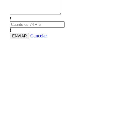
!
!
Cancelar
ENVIAR