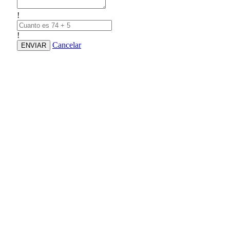
!
!
Cancelar
ENVIAR